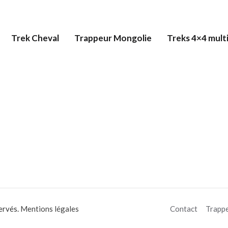
Trek Cheval
Trappeur Mongolie
Treks 4×4 multi
ervés.
Mentions légales
Contact
Trapp