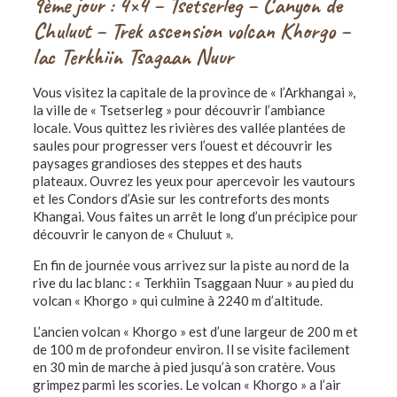
9ème jour : 4×4 – Tsetserleg – Canyon de
Chuluut – T
rek ascension volcan Khorgo –
lac Terkhiin Tsagaan Nuur
Vous visitez la capitale de la province de « l’Arkhangai »,
la ville de « Tsetserleg » pour découvrir l’ambiance
locale. Vous quittez les rivières des vallée plantées de
saules pour progresser vers l’ouest et découvrir les
paysages grandioses des steppes et des hauts
plateaux. Ouvrez les yeux pour apercevoir les vautours
et les Condors d’Asie sur les contreforts des monts
Khangai. Vous faites un arrêt le long d’un précipice pour
découvrir le canyon de « Chuluut ».
En fin de journée vous arrivez sur la piste au nord de la
rive du lac blanc : « Terkhiin Tsaggaan Nuur » au pied du
volcan « Khorgo » qui culmine à 2240 m d’altitude.
L’ancien volcan « Khorgo » est d’une largeur de 200 m et
de 100 m de profondeur environ. Il se visite facilement
en 30 min de marche à pied jusqu’à son cratère. Vous
grimpez parmi les scories. Le volcan « Khorgo » a l’air