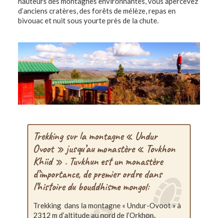
hauteurs des montagnes environnantes, vous apercevez
d’anciens cratères, des forêts de mélèze, repas en
bivouac et nuit sous yourte près de la chute.
Trekking sur la montagne « Undur
Ovoot » jusqu’au monastère « Tovkhon
Khiid » . Tuvkhun est un monastère
d’importance, de premier ordre dans
l’histoire du bouddhisme mongol:
Trekking dans la montagne « Undur-Ovoot » à
2312 m d’altitude au nord de l’Orkhon,