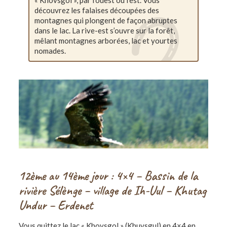
« Khovsgol », par l’ouest ou l’est. Vous
découvrez les falaises découpées des
montagnes qui plongent de façon abruptes
dans le lac. La rive-est s’ouvre sur la forêt,
mêlant montagnes arborées, lac et yourtes
nomades.
12ème au 14ème jour : 4×4 – Bassin de la
rivière Sélènge – village de Ih-Uul – Khutag
Undur – Erdenet
Vous quittez le lac « Khovsgol » (Khuvsgul) en 4×4 en