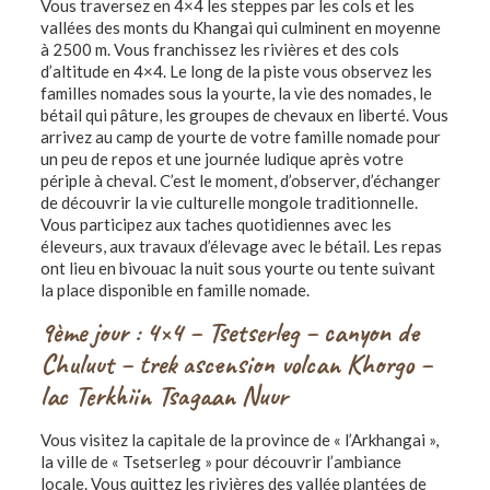
Vous traversez en 4×4 les steppes par les cols et les
vallées des monts du Khangai qui culminent en moyenne
à 2500 m. Vous franchissez les rivières et des cols
d’altitude en 4×4. Le long de la piste vous observez les
familles nomades sous la yourte, la vie des nomades, le
bétail qui pâture, les groupes de chevaux en liberté. Vous
arrivez au camp de yourte de votre famille nomade pour
un peu de repos et une journée ludique après votre
périple à cheval. C’est le moment, d’observer, d’échanger
de découvrir la vie culturelle mongole traditionnelle.
Vous participez aux taches quotidiennes avec les
éleveurs, aux travaux d’élevage avec le bétail. Les repas
ont lieu en bivouac la nuit sous yourte ou tente suivant
la place disponible en famille nomade.
9ème jour : 4×4 – Tsetserleg – canyon de
Chuluut – trek ascension volcan Khorgo –
lac Terkhiin Tsagaan Nuur
Vous visitez la capitale de la province de « l’Arkhangai »,
la ville de « Tsetserleg » pour découvrir l’ambiance
locale. Vous quittez les rivières des vallée plantées de