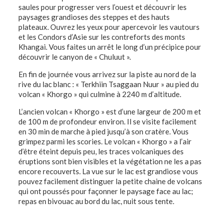
saules pour progresser vers l’ouest et découvrir les
paysages grandioses des steppes et des hauts
plateaux. Ouvrez les yeux pour apercevoir les vautours
et les Condors d’Asie sur les contreforts des monts
Khangai. Vous faites un arrêt le long d’un précipice pour
découvrir le canyon de « Chuluut ».
En fin de journée vous arrivez sur la piste au nord de la
rive du lac blanc : « Terkhiin Tsaggaan Nuur » au pied du
volcan « Khorgo » qui culmine à 2240 m d’altitude.
L’ancien volcan « Khorgo » est d’une largeur de 200 m et
de 100 m de profondeur environ. Il se visite facilement
en 30 min de marche à pied jusqu’à son cratère. Vous
grimpez parmi les scories. Le volcan « Khorgo » a l’air
d’être éteint depuis peu, les traces volcaniques des
éruptions sont bien visibles et la végétation ne les a pas
encore recouverts. La vue sur le lac est grandiose vous
pouvez facilement distinguer la petite chaine de volcans
qui ont poussés pour façonner le paysage face au lac;
repas en bivouac au bord du lac, nuit sous tente.