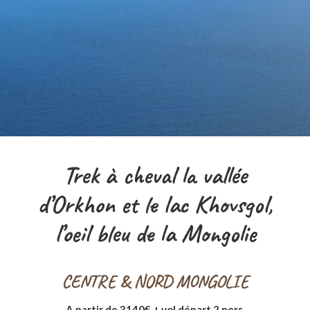
Trek à cheval la vallée
d’Orkhon et le lac Khovsgol,
l’oeil bleu de la Mongolie
CENTRE & NORD MONGOLIE
A partir de 3140€ + vol départ 2 pers.