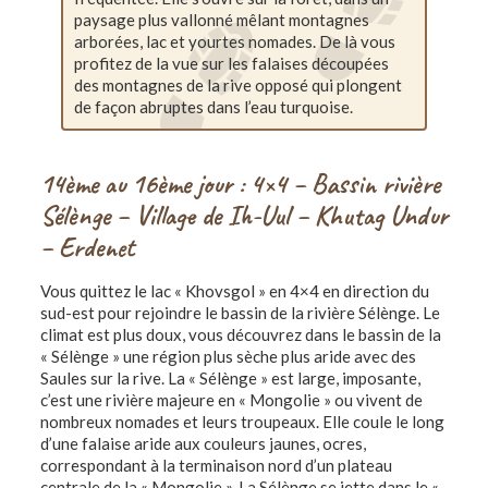
paysage plus vallonné mêlant montagnes
arborées, lac et yourtes nomades. De là vous
profitez de la vue sur les falaises découpées
des montagnes de la rive opposé qui plongent
de façon abruptes dans l’eau turquoise.
14ème au 16ème jour : 4×4 – Bassin rivière
Sélènge – Village de Ih-Uul – Khutag Undur
– Erdenet
Vous quittez le lac « Khovsgol » en 4×4 en direction du
sud-est pour rejoindre le bassin de la rivière Sélènge. Le
climat est plus doux, vous découvrez dans le bassin de la
« Sélènge » une région plus sèche plus aride avec des
Saules sur la rive. La « Sélènge » est large, imposante,
c’est une rivière majeure en « Mongolie » ou vivent de
nombreux nomades et leurs troupeaux. Elle coule le long
d’une falaise aride aux couleurs jaunes, ocres,
correspondant à la terminaison nord d’un plateau
centrale de la « Mongolie ». La Sélènge se jette dans le «