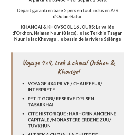
Départ garanti en base 2 pers en tout inclus en A/R
d’Oulan-Bator
KHANGAI & KHOVSGOL 16 JOURS: La vallée
d’Orkhon, Naiman Nuur (8 lacs), le lac Terkhin Tsagan
Nuur, le lac Khuvsgul, le bassin de la rivière Sélènge
Voyage 4×4, trek à cheval Orkhon &
Khovsgol
VOYAGE 4X4 PRIVE / CHAUFFEUR/
INTERPRETE
PETIT GOBI/ RESERVE D’ELSEN
TASARKHAI
CITE HISTORIQUE : HARHORIN ANCIENNE
CAPITALE /MONASTERE ERDENE ZUU/
TUVKHUN
6J TREK A CHEVAL LA CHUTE DE