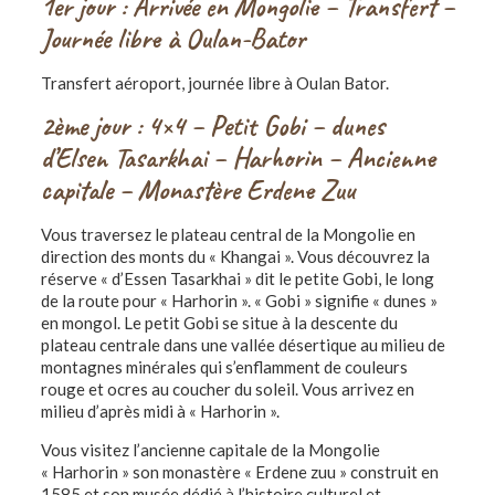
1er jour : Arrivée en Mongolie – Transfert –
Journée libre à Oulan-Bator
Transfert aéroport, journée libre à Oulan Bator.
2ème jour : 4×4 – Petit Gobi – dunes
d’Elsen Tasarkhai – Harhorin – Ancienne
capitale – Monastère Erdene Zuu
Vous traversez le plateau central de la Mongolie en
direction des monts du « Khangai ». Vous découvrez la
réserve « d’Essen Tasarkhai » dit le petite Gobi, le long
de la route pour « Harhorin ». « Gobi » signifie « dunes »
en mongol. Le petit Gobi se situe à la descente du
plateau centrale dans une vallée désertique au milieu de
montagnes minérales qui s’enflamment de couleurs
rouge et ocres au coucher du soleil. Vous arrivez en
milieu d’après midi à « Harhorin ».
Vous visitez l’ancienne capitale de la Mongolie
« Harhorin » son monastère « Erdene zuu » construit en
1585 et son musée dédié à l’histoire culturel et