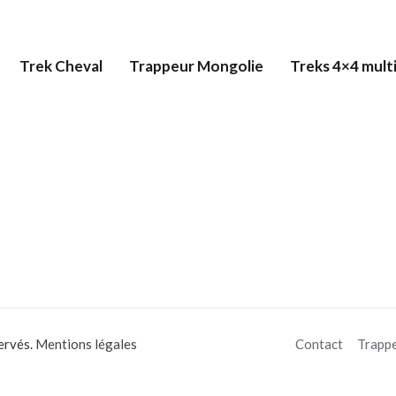
Trek Cheval
Trappeur Mongolie
Treks 4×4 multi
ervés.
Mentions légales
Contact
Trapp