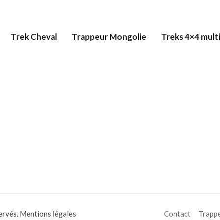
Trek Cheval
Trappeur Mongolie
Treks 4×4 multi
ervés.
Mentions légales
Contact
Trapp