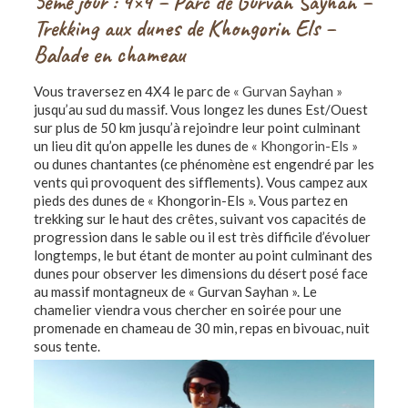
5ème jour : 4×4 – Parc de Gurvan Sayhan –
Trekking aux dunes de Khongorin Els –
Balade en chameau
Vous traversez en 4X4 le parc de
« Gurvan Sayhan »
jusqu’au sud du massif. Vous longez les dunes Est/Ouest
sur plus de 50 km jusqu’à rejoindre leur point culminant
un lieu dit qu’on appelle les dunes de
« Khongorin-Els »
ou dunes chantantes (ce phénomène est engendré par les
vents qui provoquent des sifflements). Vous campez aux
pieds des dunes de « Khongorin-Els ». Vous partez en
trekking sur le haut des crêtes, suivant vos capacités de
progression dans le sable ou il est très difficile d’évoluer
longtemps, le but étant de monter au point culminant des
dunes pour observer les dimensions du désert posé face
au massif montagneux de « Gurvan Sayhan ». Le
chamelier viendra vous chercher en soirée pour une
promenade en chameau de 30 min, repas en bivouac, nuit
sous tente.