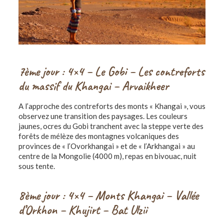
7ème jour : 4×4 – Le Gobi – Les contreforts
du massif du Khangai – Arvaikheer
A l’approche des contreforts des monts « Khangai », vous
observez une transition des paysages. Les couleurs
jaunes, ocres du Gobi tranchent avec la steppe verte des
forêts de mélèze des montagnes volcaniques des
provinces de « l’Ovorkhangai » et de « l’Arkhangai » au
centre de la Mongolie (4000 m), repas en bivouac, nuit
sous tente.
8ème jour : 4×4 – Monts Khangai – Vallée
d’Orkhon – Khujirt – Bat Ulzii