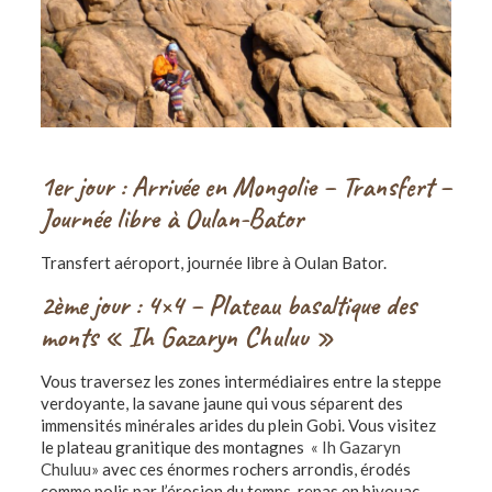
1er jour : Arrivée en Mongolie – Transfert –
Journée libre à Oulan-Bator
Transfert aéroport, journée libre à Oulan Bator.
2ème jour : 4×4 – Plateau basaltique des
monts « Ih Gazaryn Chuluu »
Vous traversez les zones intermédiaires entre la steppe
verdoyante, la savane jaune qui vous séparent des
immensités minérales arides du plein Gobi. Vous visitez
le plateau granitique des montagnes
« Ih Gazaryn
Chuluu»
avec ces énormes rochers arrondis, érodés
comme polis par l’érosion du temps, repas en bivouac,