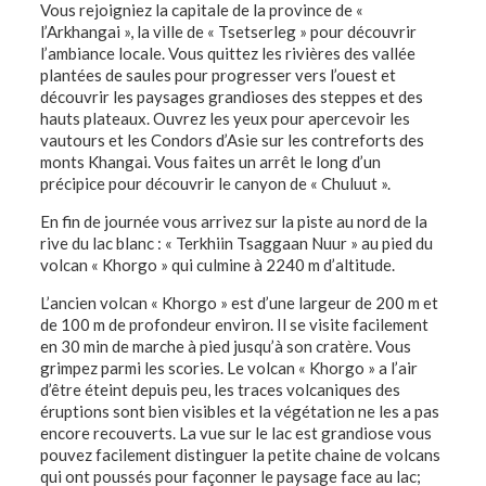
Vous rejoigniez la capitale de la province de «
l’Arkhangai », la ville de « Tsetserleg » pour découvrir
l’ambiance locale. Vous quittez les rivières des vallée
plantées de saules pour progresser vers l’ouest et
découvrir les paysages grandioses des steppes et des
hauts plateaux. Ouvrez les yeux pour apercevoir les
vautours et les Condors d’Asie sur les contreforts des
monts Khangai. Vous faites un arrêt le long d’un
précipice pour découvrir le canyon de « Chuluut ».
En fin de journée vous arrivez sur la piste au nord de la
rive du lac blanc : « Terkhiin Tsaggaan Nuur » au pied du
volcan « Khorgo » qui culmine à 2240 m d’altitude.
L’ancien volcan « Khorgo » est d’une largeur de 200 m et
de 100 m de profondeur environ. Il se visite facilement
en 30 min de marche à pied jusqu’à son cratère. Vous
grimpez parmi les scories. Le volcan « Khorgo » a l’air
d’être éteint depuis peu, les traces volcaniques des
éruptions sont bien visibles et la végétation ne les a pas
encore recouverts. La vue sur le lac est grandiose vous
pouvez facilement distinguer la petite chaine de volcans
qui ont poussés pour façonner le paysage face au lac;