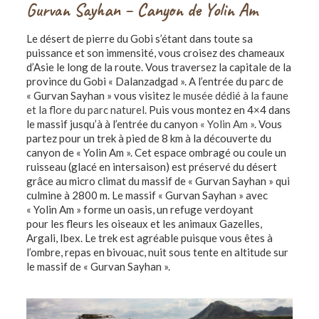
Gurvan Sayhan – Canyon de Yolin Am
Le désert de pierre du Gobi s’étant dans toute sa
puissance et son immensité, vous croisez des chameaux
d’Asie le long de la route. Vous traversez la capitale de la
province du Gobi « Dalanzadgad ». A l’entrée du parc de
« Gurvan Sayhan » vous visitez
le musée dédié à la faune
et la flore du parc naturel
. Puis vous montez en 4×4 dans
le massif jusqu’à à l’entrée du canyon
« Yolin Am »
. Vous
partez pour un trek à pied de 8 km à la découverte du
canyon de « Yolin Am ». Cet espace ombragé ou coule un
ruisseau (glacé en intersaison) est préservé du désert
grâce au micro climat du massif de « Gurvan Sayhan » qui
culmine à 2800 m. Le massif « Gurvan Sayhan » avec
« Yolin Am » forme un oasis, un refuge verdoyant
pour les fleurs les oiseaux et les animaux Gazelles,
Argali, Ibex. Le trek est agréable puisque vous êtes à
l’ombre, repas en bivouac, nuit sous tente en altitude sur
le massif de « Gurvan Sayhan ».