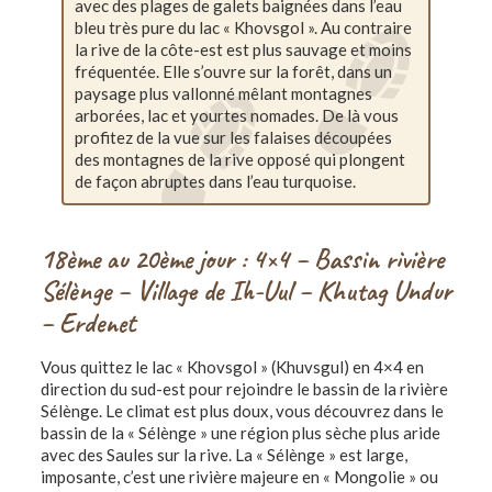
avec des plages de galets baignées dans l’eau
bleu très pure du lac « Khovsgol ». Au contraire
la rive de la côte-est est plus sauvage et moins
fréquentée. Elle s’ouvre sur la forêt, dans un
paysage plus vallonné mêlant montagnes
arborées, lac et yourtes nomades. De là vous
profitez de la vue sur les falaises découpées
des montagnes de la rive opposé qui plongent
de façon abruptes dans l’eau turquoise.
18ème au 20ème jour : 4×4 – Bassin rivière
Sélènge – Village de Ih-Uul – Khutag Undur
– Erdenet
Vous quittez le lac « Khovsgol » (Khuvsgul) en 4×4 en
direction du sud-est pour rejoindre le bassin de la rivière
Sélènge. Le climat est plus doux, vous découvrez dans le
bassin de la « Sélènge » une région plus sèche plus aride
avec des Saules sur la rive. La « Sélènge » est large,
imposante, c’est une rivière majeure en « Mongolie » ou