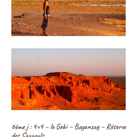
6ème j : 4×4 – le Gobi – Bayanzag – Réserve
des Saxaouls