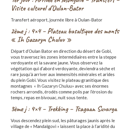
Visite culturel d’Oulan-Bator
Transfert aéroport, journée libre à Oulan-Bator
2ème j : 4×4 – Plateau basaltique des monts
« Ih Gazaryn Chuluu »
Départ d’Oulan Bator en direction du désert de Gobi,
vous traversez les zones intermédiaires entre la steppe
verdoyante et la savane jaune. Vous observez la
végétation qui d’abord verdoyante, deviendra sèche et
rare jusqu’à arriver aux immensités minérales et arides
du plein Gobi. Vous visitez le plateau granitique des
montagnes
« Ih Gazaryn Chuluu»
avec ses énormes
rochers arrondis, érodés comme polis par l’érosion du
temps, repas en bivouac, nuit sous tente.
3ème j : 4×4 – Trekking – Tsagaan Suvarga
Vous descendez plein sud, les pâturages jaunis après le
village de « Mandalgovi » laissent la place à l’aridité du