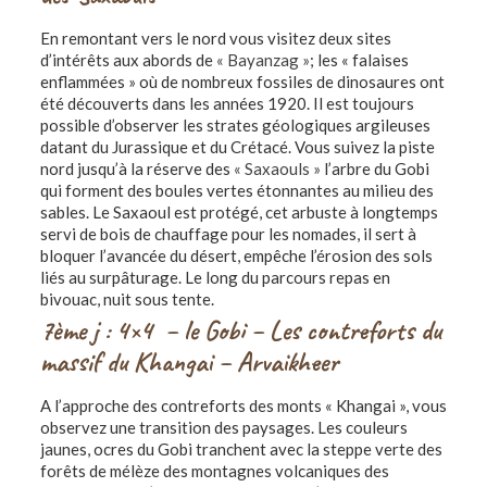
En remontant vers le nord vous visitez deux sites
d’intérêts aux abords de
« Bayanzag »
; les « falaises
enflammées » où de nombreux fossiles de dinosaures ont
été découverts dans les années 1920. Il est toujours
possible d’observer les strates géologiques argileuses
datant du Jurassique et du Crétacé. Vous suivez la piste
nord jusqu’à la réserve des
« Saxaouls »
l’arbre du Gobi
qui forment des boules vertes étonnantes au milieu des
sables. Le Saxaoul est protégé, cet arbuste à longtemps
servi de bois de chauffage pour les nomades, il sert à
bloquer l’avancée du désert, empêche l’érosion des sols
liés au surpâturage. Le long du parcours repas en
bivouac, nuit sous tente.
7ème j : 4×4 – le Gobi – Les contreforts du
massif du Khangai – Arvaikheer
A l’approche des contreforts des monts « Khangai », vous
observez une transition des paysages. Les couleurs
jaunes, ocres du Gobi tranchent avec la steppe verte des
forêts de mélèze des montagnes volcaniques des