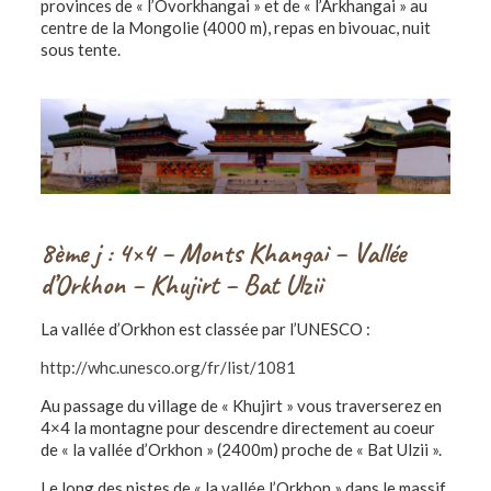
provinces de « l’Ovorkhangai » et de « l’Arkhangai » au
centre de la Mongolie (4000 m), repas en bivouac, nuit
sous tente.
8ème j : 4×4 – Monts Khangai – Vallée
d’Orkhon – Khujirt – Bat Ulzii
La vallée d’Orkhon est classée par l’UNESCO :
http://whc.unesco.org/fr/list/1081
Au passage du village de « Khujirt » vous traverserez en
4×4 la montagne pour descendre directement au coeur
de « la vallée d’Orkhon » (2400m) proche de « Bat Ulzii ».
Le long des pistes de « la vallée l’Orkhon » dans le massif