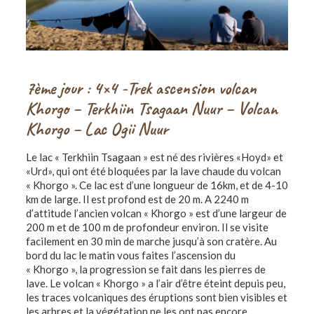
7ème jour : 4×4 -Trek ascension volcan
Khorgo – Terkhiin Tsagaan Nuur – Volcan
Khorgo – Lac Ogii Nuur
Le lac « Terkhiin Tsagaan » est né des rivières «Hoyd» et
«Urd», qui ont été bloquées par la lave chaude du volcan
« Khorgo ». Ce lac est d’une longueur de 16km, et de 4-10
km de large. Il est profond est de 20 m. A 2240 m
d’attitude l’ancien volcan « Khorgo » est d’une largeur de
200 m et de 100 m de profondeur environ. Il se visite
facilement en 30 min de marche jusqu’à son cratère. Au
bord du lac le matin vous faites l’ascension du
« Khorgo », la progression se fait dans les pierres de
lave. Le volcan « Khorgo » a l’air d’être éteint depuis peu,
les traces volcaniques des éruptions sont bien visibles et
les arbres et la végétation ne les ont pas encore