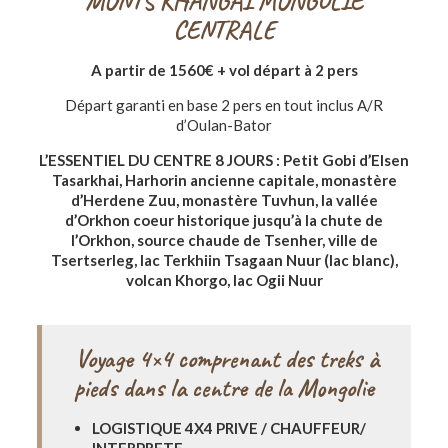
MONTS KHANGAI MONGOLIE
CENTRALE
A partir de 1560€ + vol départ à 2 pers
Départ garanti en base 2 pers en tout inclus A/R
d’Oulan-Bator
L’ESSENTIEL DU CENTRE 8 JOURS : Petit Gobi d’Elsen
Tasarkhai, Harhorin ancienne capitale, monastère
d’Herdene Zuu, monastère Tuvhun, la vallée
d’Orkhon coeur historique jusqu’à la chute de
l’Orkhon, source chaude de Tsenher, ville de
Tsertserleg, lac Terkhiin Tsagaan Nuur (lac blanc),
volcan Khorgo, lac Ogii Nuur
Voyage 4×4
comprenant des treks à
pieds dans la centre de la Mongolie
LOGISTIQUE 4X4 PRIVE / CHAUFFEUR/