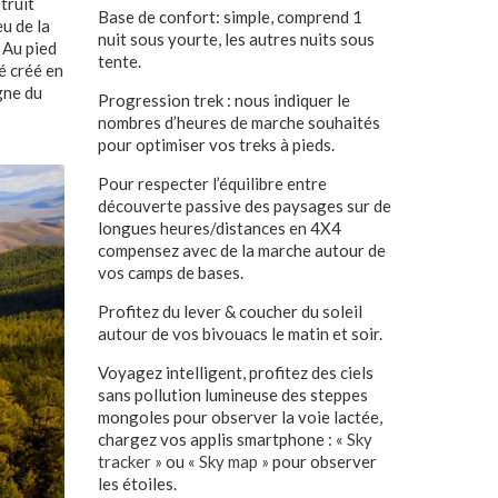
truit
Base de confort: simple, comprend 1
eu de la
nuit sous yourte, les autres nuits sous
 Au pied
tente.
é créé en
gne du
Progression trek : nous indiquer le
nombres d’heures de marche souhaités
pour optimiser vos treks à pieds.
Pour respecter l’équilibre entre
découverte passive des paysages sur de
longues heures/distances en 4X4
compensez avec de la marche autour de
vos camps de bases.
Profitez du lever & coucher du soleil
autour de vos bivouacs le matin et soir.
Voyagez intelligent, profitez des ciels
sans pollution lumineuse des steppes
mongoles pour observer la voie lactée,
chargez vos applis smartphone : «
Sky
tracker
» ou «
Sky map
» pour observer
les étoiles.