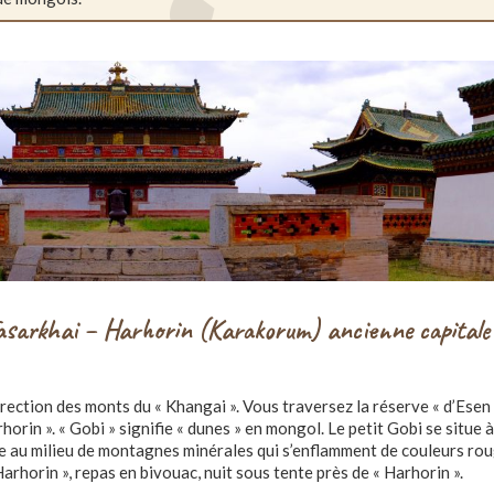
 Tasarkhai – Harhorin (Karakorum) ancienne capitale
rection des monts du « Khangai ». Vous traversez la réserve « d’Esen
horin ». « Gobi » signifie « dunes » en mongol. Le petit Gobi se situe à
e au milieu de montagnes minérales qui s’enflamment de couleurs rou
Harhorin », repas en bivouac, nuit sous tente près de « Harhorin ».