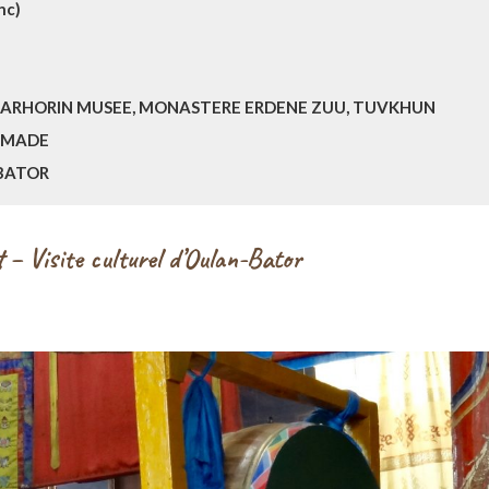
nc)
 HARHORIN MUSEE, MONASTERE ERDENE ZUU, TUVKHUN
NOMADE
-BATOR
t – Visite culturel d’Oulan-Bator