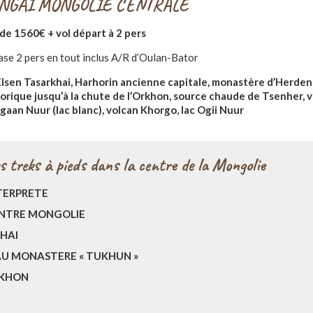
NGAI MONGOLIE CENTRALE
 de 1560€ + vol départ à 2 pers
ase 2 pers en tout inclus A/R d’Oulan-Bator
lsen Tasarkhai, Harhorin ancienne capitale, monastère d’Herden
rique jusqu’à la chute de l’Orkhon, source chaude de Tsenher, vi
agaan Nuur (lac blanc), volcan Khorgo, lac Ogii Nuur
 treks à pieds dans la centre de la Mongolie
NTERPRETE
ENTRE MONGOLIE
KHAI
U MONASTERE « TUKHUN »
RKHON