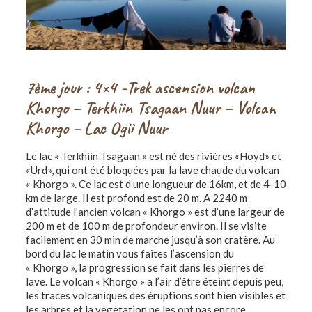
7ème jour : 4×4 -Trek ascension volcan
Khorgo – Terkhiin Tsagaan Nuur – Volcan
Khorgo – Lac Ogii Nuur
Le lac « Terkhiin Tsagaan » est né des rivières «Hoyd» et
«Urd», qui ont été bloquées par la lave chaude du volcan
« Khorgo ». Ce lac est d’une longueur de 16km, et de 4-10
km de large. Il est profond est de 20 m. A 2240 m
d’attitude l’ancien volcan « Khorgo » est d’une largeur de
200 m et de 100 m de profondeur environ. Il se visite
facilement en 30 min de marche jusqu’à son cratère. Au
bord du lac le matin vous faites l’ascension du
« Khorgo », la progression se fait dans les pierres de
lave. Le volcan « Khorgo » a l’air d’être éteint depuis peu,
les traces volcaniques des éruptions sont bien visibles et
les arbres et la végétation ne les ont pas encore