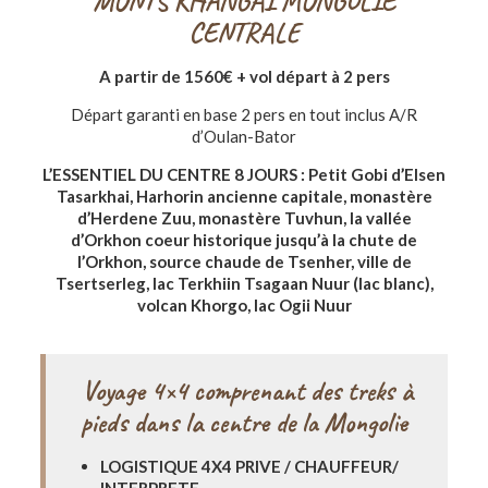
MONTS KHANGAI MONGOLIE
CENTRALE
A partir de 1560€ + vol départ à 2 pers
Départ garanti en base 2 pers en tout inclus A/R
d’Oulan-Bator
L’ESSENTIEL DU CENTRE 8 JOURS : Petit Gobi d’Elsen
Tasarkhai, Harhorin ancienne capitale, monastère
d’Herdene Zuu, monastère Tuvhun, la vallée
d’Orkhon coeur historique jusqu’à la chute de
l’Orkhon, source chaude de Tsenher, ville de
Tsertserleg, lac Terkhiin Tsagaan Nuur (lac blanc),
volcan Khorgo, lac Ogii Nuur
Voyage 4×4
comprenant des treks à
pieds dans la centre de la Mongolie
LOGISTIQUE 4X4 PRIVE / CHAUFFEUR/